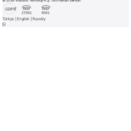
© 2026 Visiosoft Teknoloji A.Ş. Tüm hakları saklıdır.
Türkçe
English
Russkiy
|
|