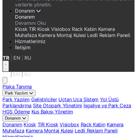
verilerle yönetin.
Donanım
Donanım
Devamını Oku
Kiosk
TIR Kiosk
Visiobox
Rack Kabin
Kamera
Muhafaza
Kamera Montaj Kulesi
Ledli Reklam Paneli
Hizmetlerimiz
İletişim
TR
|
EN
|
RU
TR
|
EN
|
RU
Plaka Tanıma
Park Yazılım
Park Yazılım
Geliştiriciler
Uçtan Uca Sistem
Yol Üstü
Parklandırma
Site Otopark Yönetimi
İşgaliye ve Park Ceza
HGS Ödeme
Kuş Bakışı Yönetim
Donanım
Donanım
Kiosk
TIR Kiosk
Visiobox
Rack Kabin
Kamera
Muhafaza
Kamera Montaj Kulesi
Ledli Reklam Paneli
Hizmetlerimiz