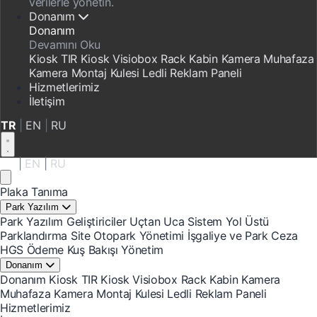
verilerle yönetin.
Donanım
Donanım
Devamını Oku
Kiosk
TIR Kiosk
Visiobox
Rack Kabin
Kamera Muhafaza
Kamera Montaj Kulesi
Ledli Reklam Paneli
Hizmetlerimiz
İletişim
TR
|
EN
|
RU
TR
|
EN
|
RU
Plaka Tanıma
Park Yazılım
Park Yazılım
Geliştiriciler
Uçtan Uca Sistem
Yol Üstü
Parklandırma
Site Otopark Yönetimi
İşgaliye ve Park Ceza
HGS Ödeme
Kuş Bakışı Yönetim
Donanım
Donanım
Kiosk
TIR Kiosk
Visiobox
Rack Kabin
Kamera
Muhafaza
Kamera Montaj Kulesi
Ledli Reklam Paneli
Hizmetlerimiz