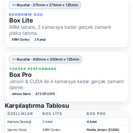
Boyutlar : 275mm × 275mm × 125mm
EKONOMIK GÜÇ
Box Lite
ARM tabanlı, 2 kameraya kadar gerçek zamanlı
plaka tanıma.
ARM Cortex
2 Kanal
Boyutlar : 400mm × 300mm × 125mm
YÜKSEK PERFORMANS
Box Pro
Jetson & CUDA ile 4 kameraya kadar gerçek zamanlı
işleme.
Jetson Nano
472 GFLOPS
Karşılaştırma Tablosu
ÖZELLIKLER
BOX LITE
BOX PRO
Kamera Desteği
2 Adet
4 Adet
İşlemci Gücü
ARM Cortex
Nvidia Jetson (CUDA)