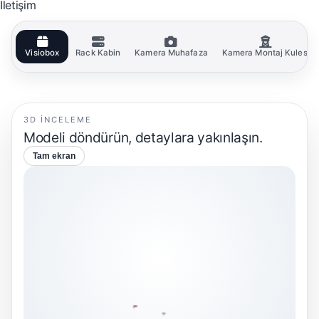
İletişim
sk
Visiobox
Rack Kabin
Kamera Muhafaza
Kamera Montaj Kulesi
3D INCELEME
Modeli döndürün, detaylara yakınlaşın.
Tam ekran