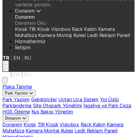
verilerle yönetin.
Donanım
Donanım
Devamını Oku
Kiosk
TIR Kiosk
Visiobox
Rack Kabin
Kamera
Muhafaza
Kamera Montaj Kulesi
Ledli Reklam Paneli
Hizmetlerimiz
İletişim
TR
|
EN
|
RU
TR
|
EN
|
RU
Plaka Tanıma
Park Yazılım
Park Yazılım
Geliştiriciler
Uçtan Uca Sistem
Yol Üstü
Parklandırma
Site Otopark Yönetimi
İşgaliye ve Park Ceza
HGS Ödeme
Kuş Bakışı Yönetim
Donanım
Donanım
Kiosk
TIR Kiosk
Visiobox
Rack Kabin
Kamera
Muhafaza
Kamera Montaj Kulesi
Ledli Reklam Paneli
Hizmetlerimiz