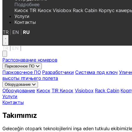
Подробнее
Киоск
TIR Киоск
Visiobox
Rack Cabin
Корпус камер
Услуги
Контакты
TR
|
EN
|
RU
TR
|
EN
|
RU
Распознавание номеров
Парковочное ПО
Парковочное ПО
Разработчики
Система под ключ
Уличн
высоты птичьего полета
Оборудование
Оборудование
Киоск
TIR Киоск
Visiobox
Rack Cabin
Корп
Услуги
Контакты
Takımımız
Geleceğin otopark teknolojilerini inşa eden tutkulu ekibimizle