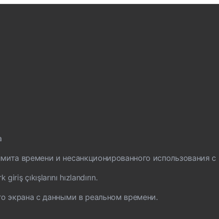
а
мита времени и несанкционированного использования с
iriş çıkışlarını hızlandırın.
го экрана с данными в реальном времени.