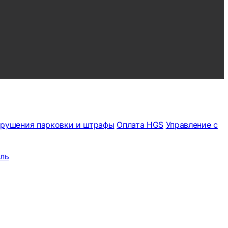
рушения парковки и штрафы
Оплата HGS
Управление с
ль