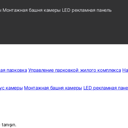
ы
Монтажная башня камеры
LED рекламная панель
ая парковка
Управление парковкой жилого комплекса
На
ус камеры
Монтажная башня камеры
LED рекламная пане
 tanışın.