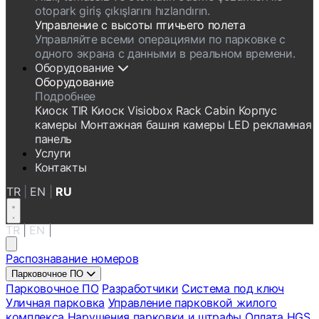
otopark giriş çıkışlarını hızlandırın.
Управление с высоты птичьего полета
Управляйте всеми операциями по парковке с
одного экрана с данными в реальном времени.
Оборудование
Оборудование
Подробнее
Киоск
TIR Киоск
Visiobox
Rack Cabin
Корпус
камеры
Монтажная башня камеры
LED рекламная
панель
Услуги
Контакты
TR
|
EN
|
RU
TR
|
EN
|
RU
Распознавание номеров
Парковочное ПО
Парковочное ПО
Разработчики
Система под ключ
Уличная парковка
Управление парковкой жилого
комплекса
Нарушения парковки и штрафы
Оплата HGS