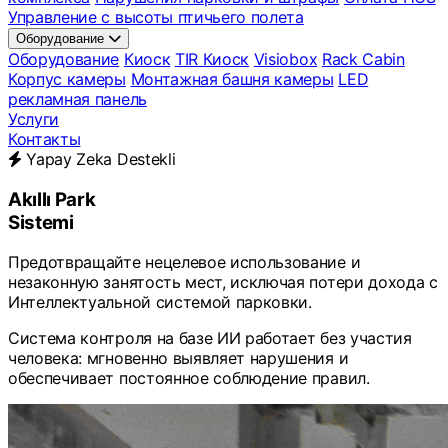
Управление с высоты птичьего полета
Оборудование
Оборудование
Киоск
TIR Киоск
Visiobox
Rack Cabin
Корпус камеры
Монтажная башня камеры
LED
рекламная панель
Услуги
Контакты
Yapay Zeka Destekli
Akıllı Park
Sistemi
Предотвращайте нецелевое использование и
незаконную занятость мест, исключая потери дохода с
Интеллектуальной системой парковки.
Система контроля на базе ИИ работает без участия
человека: мгновенно выявляет нарушения и
обеспечивает постоянное соблюдение правил.