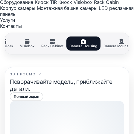
Оборудование
Киоск
TIR Киоск
Visiobox
Rack Cabin
Корпус камеры
Монтажная башня камеры
LED рекламная
панель
Услуги
Контакты
ck Kiosk
Visiobox
Rack Cabinet
Camera Housing
Camera Mount To
3D ПРОСМОТР
Поворачивайте модель, приближайте
детали.
Полный экран