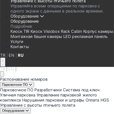
Управление с высоты птичьего полета
Управляйте всеми операциями по парковке с
одного экрана с данными в реальном времени.
Оборудование
Оборудование
Подробнее
Киоск
TIR Киоск
Visiobox
Rack Cabin
Корпус камеры
Монтажная башня камеры
LED рекламная панель
Услуги
Контакты
TR
|
EN
|
RU
TR
|
EN
|
RU
Распознавание номеров
Парковочное ПО
Парковочное ПО
Разработчики
Система под ключ
Уличная парковка
Управление парковкой жилого
комплекса
Нарушения парковки и штрафы
Оплата HGS
Управление с высоты птичьего полета
Оборудование