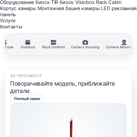
Оборудование
Киоск
TIR Киоск
Visiobox
Rack Cabin
Корпус камеры
Монтажная башня камеры
LED рекламная
панель
Услуги
Контакты
ck Kiosk
Visiobox
Rack Cabinet
Camera Housing
Camera Mount To
3D ПРОСМОТР
Поворачивайте модель, приближайте
детали.
Полный экран