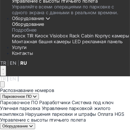
Управление с высоты птичьего полета
Управляйте всеми операциями по парковке с
одного экрана с данными в реальном времени.
Оборудование
Оборудование
Подробнее
Киоск
TIR Киоск
Visiobox
Rack Cabin
Корпус камеры
Монтажная башня камеры
LED рекламная панель
Услуги
Контакты
TR
|
EN
|
RU
TR
|
EN
|
RU
Распознавание номеров
Парковочное ПО
Парковочное ПО
Разработчики
Система под ключ
Уличная парковка
Управление парковкой жилого
комплекса
Нарушения парковки и штрафы
Оплата HGS
Управление с высоты птичьего полета
Оборудование