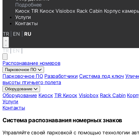
Подробнее
Киоск
TIR Киоск
Visiobox
Rack Cabin
Корпус камер
Услуги
Контакты
TR
|
EN
|
RU
TR
|
EN
|
RU
Распознавание номеров
Парковочное ПО
Парковочное ПО
Разработчики
Система под ключ
Уличн
высоты птичьего полета
Оборудование
Оборудование
Киоск
TIR Киоск
Visiobox
Rack Cabin
Корп
Услуги
Контакты
Система распознавания номерных знаков
Управляйте своей парковкой с помощью технологии авт