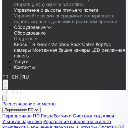
otopark giriş çıkışlarını hızlandırın.
Управление с высоты птичьего полета
Управляйте всеми операциями по парковке с
одного экрана с данными в реальном времени.
Оборудование
Оборудование
Подробнее
Киоск
TIR Киоск
Visiobox
Rack Cabin
Корпус
камеры
Монтажная башня камеры
LED рекламная
панель
Услуги
Контакты
TR
|
EN
|
RU
TR
|
EN
|
RU
Распознавание номеров
Парковочное ПО
Парковочное ПО
Разработчики
Система под ключ
Уличная парковка
Управление парковкой жилого
комплекса
Нарушения парковки и штрафы
Оплата HGS