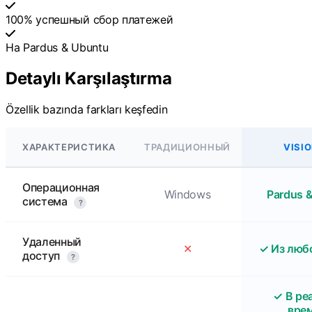
100% успешный сбор платежей
На Pardus & Ubuntu
Detaylı Karşılaştırma
Özellik bazında farkları keşfedin
ХАРАКТЕРИСТИКА
ТРАДИЦИОННЫЙ
VISI
Операционная
Windows
Pardus 
система
?
Удаленный
✕
✓ Из люб
доступ
?
✓ В ре
вре