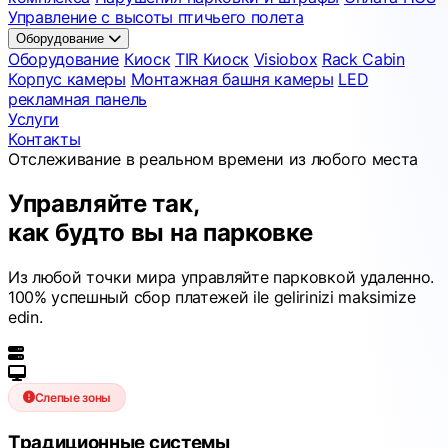
Управление с высоты птичьего полета
Оборудование
Оборудование
Киоск
TIR Киоск
Visiobox
Rack Cabin
Корпус камеры
Монтажная башня камеры
LED
рекламная панель
Услуги
Контакты
Отслеживание в реальном времени из любого места
Управляйте так,
как будто вы на парковке
Из любой точки мира
управляйте парковкой удаленно.
100% успешный сбор платежей
ile gelirinizi maksimize
edin.
Слепые зоны
Традиционные системы