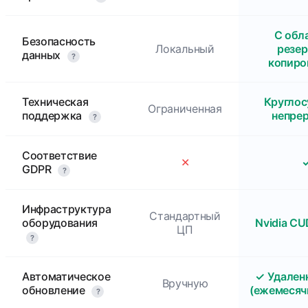
С обл
Безопасность
Локальный
резе
данных
?
копиро
Техническая
Круглос
Ограниченная
поддержка
непре
?
Соответствие
✕
GDPR
?
Инфраструктура
Стандартный
оборудования
Nvidia C
ЦП
?
Автоматическое
✓ Удален
Вручную
обновление
(ежемесяч
?