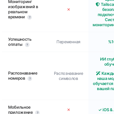
Мониторинг
Tailsc
изображений в
✕
безоп
реальном
подклю
времени
?
Сис
мониторин
Успешность
Переменная
%1
оплаты
?
ИИ глу
обуч
Распознавание
Распознавание
Кажды
номеров
символов
наша мо
?
обучается
вашей п
Мобильное
✕
✓ iOS &
приложение
?